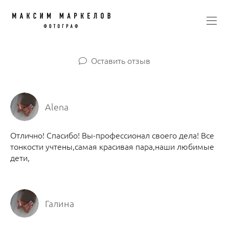
Оставить отзыв
Alena
Отлично! Спасибо! Вы-профессионал своего дела! Все
тонкости учтены,самая красивая пара,наши любимые
дети,
Галина