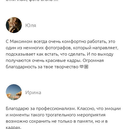
Юля
С Максимом всегда очень комфортно работать, это
один из немногих фотографов, который направляет,
подсказывает как встать, что сделать. И по выходу
получаются очень красивые кадры. Огромная
благодарность за твое творчество 🫶🏼
Ирина
Благодарю за профессионализм. Классно, что эмоции
и моменты такого трогательного мероприятия
возможно сохранить не только в памяти, но и в
кадрах.