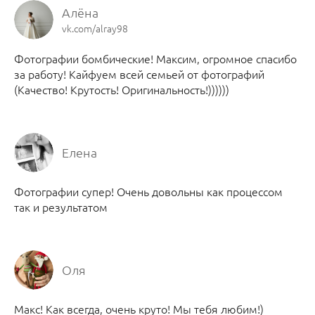
Алёна
vk.com/alray98
Фотографии бомбические! Максим, огромное спасибо
за работу! Кайфуем всей семьей от фотографий
(Качество! Крутость! Оригинальность!))))))
Елена
Фотографии супер! Очень довольны как процессом
так и результатом
Оля
Макс! Как всегда, очень круто! Мы тебя любим!)