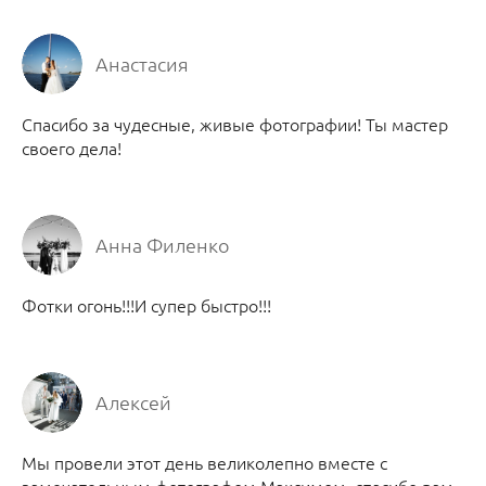
Анастасия
Спасибо за чудесные, живые фотографии! Ты мастер
своего дела!
Анна Филенко
Фотки огонь!!!И супер быстро!!!
Алексей
Мы провели этот день великолепно вместе с