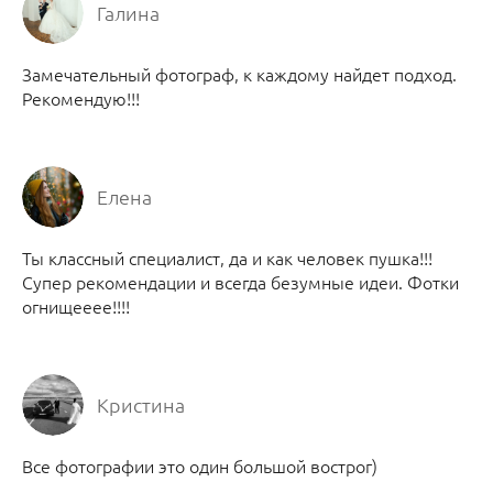
Галина
Замечательный фотограф, к каждому найдет подход.
Рекомендую!!!
Елена
Ты классный специалист, да и как человек пушка!!!
Супер рекомендации и всегда безумные идеи. Фотки
огнищееее!!!!
Кристина
Все фотографии это один большой вострог)