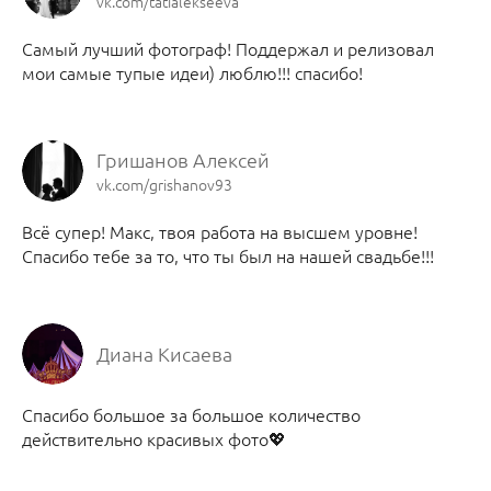
vk.com/tatialekseeva
Самый лучший фотограф! Поддержал и релизовал
мои самые тупые идеи) люблю!!! спасибо!
Гришанов Алексей
vk.com/grishanov93
Всё супер! Макс, твоя работа на высшем уровне!
Спасибо тебе за то, что ты был на нашей свадьбе!!!
Диана Кисаева
Спасибо большое за большое количество
действительно красивых фото💖