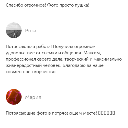
Спасибо огромное! Фото просто пушка!
Роза
Потрясающая работа! Получила огромное
удовольствие от съемки и общения. Максим,
профессионал своего дела, творческий и максимально
жизнерадостный человек. Благодарю за наше
совместное творчество!
Мария
Потрясающие фото в потрясающем месте! ❤️‍🔥❤️‍🔥❤️‍🔥