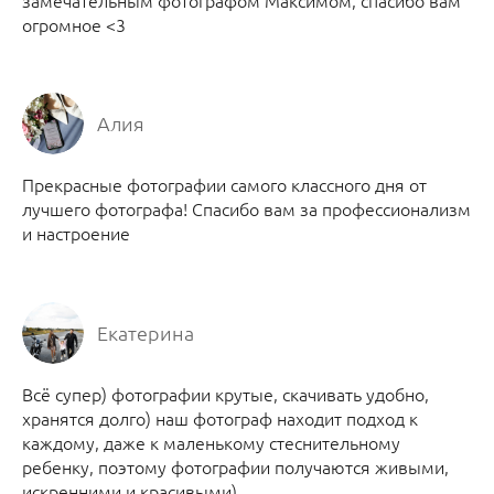
замечательным фотографом Максимом, спасибо вам
огромное <3
Алия
Прекрасные фотографии самого классного дня от
лучшего фотографа! Спасибо вам за профессионализм
и настроение
Екатерина
Всё супер) фотографии крутые, скачивать удобно,
хранятся долго) наш фотограф находит подход к
каждому, даже к маленькому стеснительному
ребенку, поэтому фотографии получаются живыми,
искренними и красивыми)